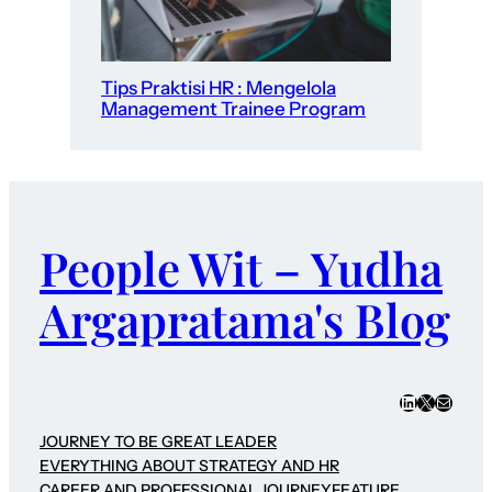
Tips Praktisi HR : Mengelola
Management Trainee Program
People Wit – Yudha
Argapratama's Blog
LinkedIn
X
Mail
JOURNEY TO BE GREAT LEADER
EVERYTHING ABOUT STRATEGY AND HR
CAREER AND PROFESSIONAL JOURNEY
FEATURE