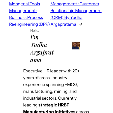
Mengenal Tools
Management : Customer
Management :
Relationship Management
Business Process
(CRM) By Yudha
Reengineering (BPR)
Argapratama
→
Hello,
I’m
Yudha
Argaprat
ama
Executive HR leader with 20+
years of cross-industry
experience spanning FMCG,
manufacturing, mining, and
industrial sectors. Currently
leading
strategic HRBP
Manufacturing initiatives
across