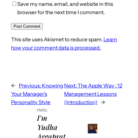
Save my name, email, and website in this
browser for the next time I comment.
This site uses Akismet to reduce spam.
Learn
how your comment data is processed.
←
Previous:
Knowing
Next:
The Apple Way : 12
Your Manager’s
Management Lessons
Personality Style
(Introduction)
→
Hello,
I’m
Yudha
Argaprat