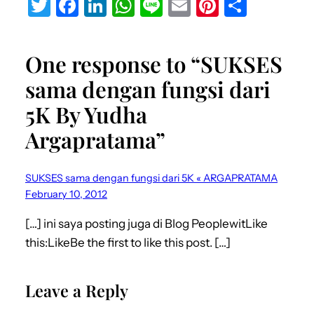
T
F
Li
W
Li
E
Pi
S
w
a
n
h
n
m
nt
h
it
c
k
at
e
ai
er
ar
One response to “SUKSES
te
e
e
s
l
e
e
sama dengan fungsi dari
r
b
dI
A
st
5K By Yudha
o
n
p
Argapratama”
o
p
k
SUKSES sama dengan fungsi dari 5K « ARGAPRATAMA
February 10, 2012
[…] ini saya posting juga di Blog PeoplewitLike
this:LikeBe the first to like this post. […]
Leave a Reply