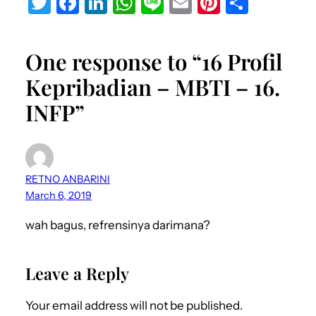
T
F
Li
W
Li
E
Pi
S
w
a
n
h
n
m
nt
h
it
c
k
at
e
ai
er
ar
One response to “16 Profil
te
e
e
s
l
e
e
Kepribadian – MBTI – 16.
r
b
dI
A
st
INFP”
o
n
p
o
p
k
RETNO ANBARINI
March 6, 2019
wah bagus, refrensinya darimana?
Leave a Reply
Your email address will not be published.