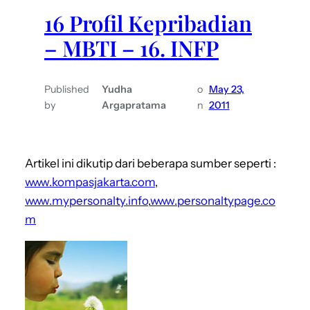
16 Profil Kepribadian
– MBTI – 16. INFP
Published
Yudha
o
May 23,
by
Argapratama
n
2011
Artikel ini dikutip dari beberapa sumber seperti :
www.kompasjakarta.com
,
www.mypersonalty.info
,
www.personaltypage.co
m