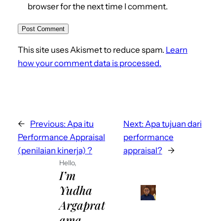
browser for the next time I comment.
This site uses Akismet to reduce spam.
Learn
how your comment data is processed.
←
Previous:
Apa itu
Next:
Apa tujuan dari
Performance Appraisal
performance
(penilaian kinerja) ?
appraisal?
→
Hello,
I’m
Yudha
Argaprat
ama