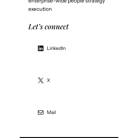
enterprise-wide people strategy
execution
Let’s connect
LinkedIn
X
Mail