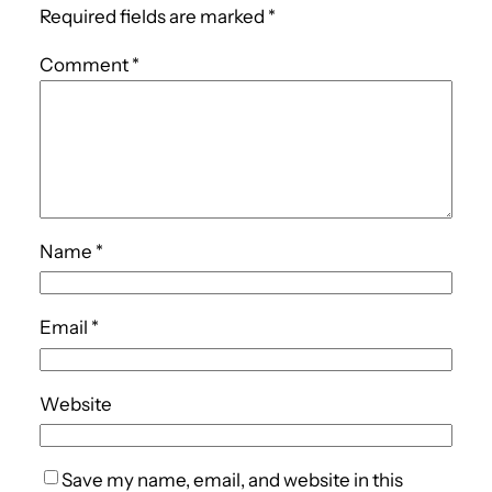
o
n
p
Required fields are marked
*
o
p
Comment
*
k
Name
*
Email
*
Website
Save my name, email, and website in this