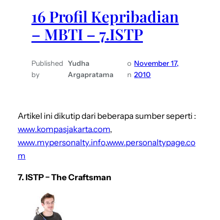
16 Profil Kepribadian
– MBTI – 7.ISTP
Published
Yudha
o
November 17,
by
Argapratama
n
2010
Artikel ini dikutip dari beberapa sumber seperti :
www.kompasjakarta.com
,
www.mypersonalty.info
,
www.personaltypage.co
m
7. ISTP − The Craftsman