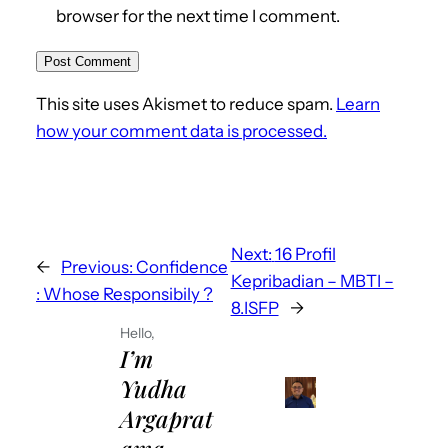
browser for the next time I comment.
This site uses Akismet to reduce spam.
Learn
how your comment data is processed.
Next:
16 Profil
←
Previous:
Confidence
Kepribadian – MBTI –
: Whose Responsibily ?
8.ISFP
→
Hello,
I’m
Yudha
Argaprat