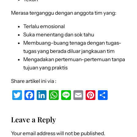
Merasa terganggu dengan anggota tim yang:
Terlalu emosional
Suka menentang dan sok tahu
Membuang-buang tenaga dengan tugas-
tugas yang berada diluar jangkauan tim
Mengadakan pertemuan-pertemuan tanpa
tujuan yang praktis
Share artikel ini via :
T
F
Li
W
Li
E
Pi
S
w
a
n
h
n
m
nt
h
it
c
k
at
e
ai
er
ar
Leave a Reply
te
e
e
s
l
e
e
r
b
dI
A
st
Your email address will not be published.