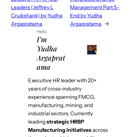
Leaders (Jeffrey L
Management Part 5-
Cruikshank) by Yudha
End by Yudha
Argapratama
Argapratama
→
Hello,
I’m
Yudha
Argaprat
ama
Executive HR leader with 20+
years of cross-industry
experience spanning FMCG,
manufacturing, mining, and
industrial sectors. Currently
leading
strategic HRBP
Manufacturing initiatives
across