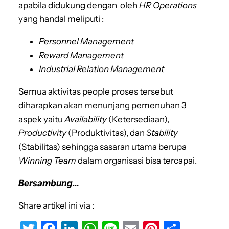
apabila didukung dengan oleh
HR Operations
yang handal meliputi :
Personnel Management
Reward Management
Industrial Relation Management
Semua aktivitas people proses tersebut
diharapkan akan menunjang pemenuhan 3
aspek yaitu
Availability
(Ketersediaan),
Productivity
(Produktivitas), dan
Stability
(Stabilitas) sehingga sasaran utama berupa
Winning Team
dalam organisasi bisa tercapai.
Bersambung…
Share artikel ini via :
T
F
Li
W
Li
E
Pi
S