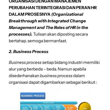
ORGANISASI DENGAN MANAJEMEN
PERUBAHAN TERINTEGRASI
DAN PERAN HR
DALAM PROSESNYA
(Organizational
Breakthrough with Integrated Change
Management
and The Roles of HR in the
processes).
Tulisan akan diposting secara
bertahap. semoga bermanfaat.
2. Business Process
Business process
setiap bidang industri memiliki
alur yang berbeda – beda. Namun apabila
disederhanakan
business process
dalam
organisasi dapat digambarkan sebagai
berikut :