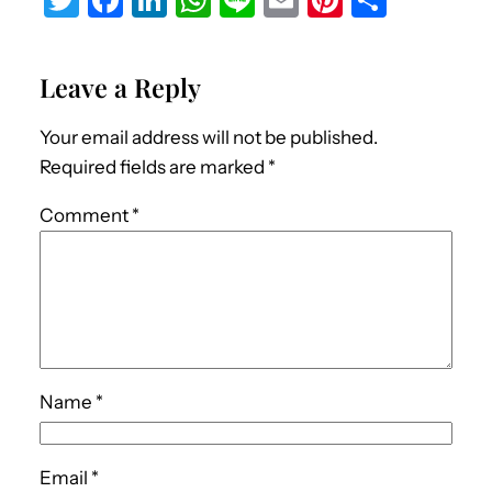
w
a
n
h
n
m
nt
h
it
c
k
at
e
ai
er
ar
Leave a Reply
te
e
e
s
l
e
e
r
b
dI
A
st
Your email address will not be published.
o
n
p
Required fields are marked
*
o
p
Comment
*
k
Name
*
Email
*